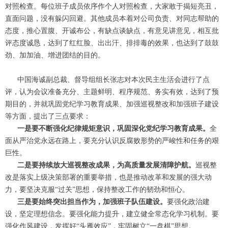
对照检查。每位班子成员依序作个人对照检查，大家敢于揭短亮丑，
直面问题，没有躲闪回避。其他成员本着对公司负责、对同志帮助的
态度，推心置腹、开诚布公，有缺点谈缺点，有意见讲意见，相互批
评态度诚恳，达到了红红脸、出出汗、排排毒的效果，也达到了鼓鼓
劲、加加油、增进团结的目的。
中国海诚副总裁、督导组组长张志对本次民主生活会进行了点
评，认为会议准备充分、主题鲜明、程序规范、务实有效，达到了预
期目的，并就巩固党纪学习教育成果、加强巡视整改和加强班子建设
等方面，提出了三点要求：
一是要不断强化纪律规矩意识，巩固深化党纪学习教育成果
。
全
面从严治党永远在路上，要充分认识反腐败形势的严峻性和任务的艰
巨性。
二是要持续放大巡视整改成果，为高质量发展清障护航。
巡视整
改是落实上级决策部署的重要举措，也是推动改革和发展的强大动
力，要坚决克服“过关”思想，保持整改工作的韧劲和恒心。
三是要始终突出担当作为，加强班子队伍建设。
要强化政治建
设，坚定理想信念。要强化能力提升，建立健全常态化学习机制。要
强化作风建设，发挥好“头雁效应”，牢固树立“一盘棋”思想。